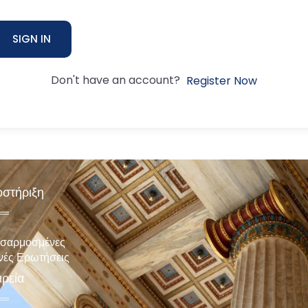
SIGN IN
Don't have an account?
Register Now
στήριξη
σαρμοσμένες
νές Ερωτήσεις
ιρεία