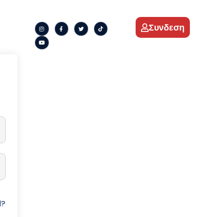
Συνδεση
d?