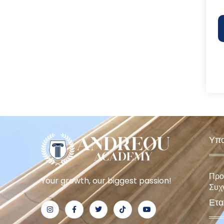
Υπο
Προ
Your growth, our biggest passion!
Συχ
Ετα