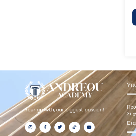
Υπο
Προ
Your growth, our biggest passion!
Συχ
Ετα