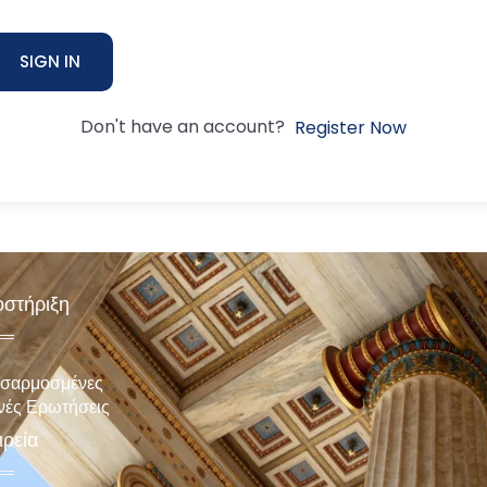
SIGN IN
Don't have an account?
Register Now
στήριξη
σαρμοσμένες
νές Ερωτήσεις
ιρεία