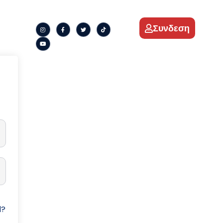
Συνδεση
d?