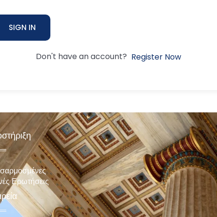
SIGN IN
Don't have an account?
Register Now
στήριξη
σαρμοσμένες
νές Ερωτήσεις
ιρεία