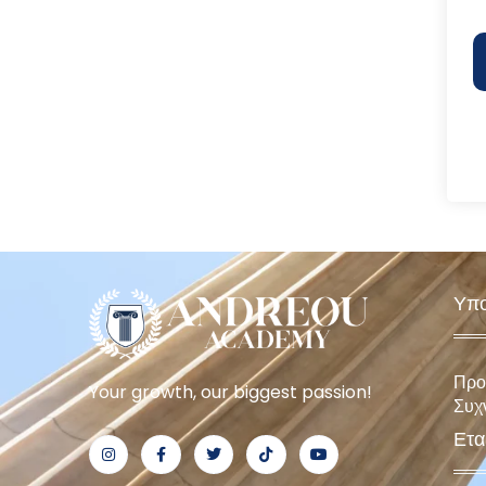
Υπο
Προ
Your growth, our biggest passion!
Συχ
Ετα