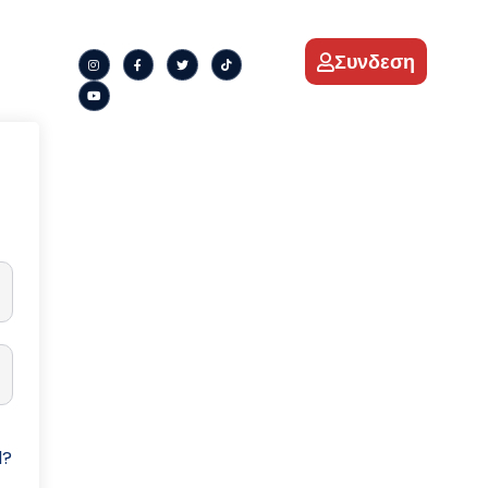
Συνδεση
d?