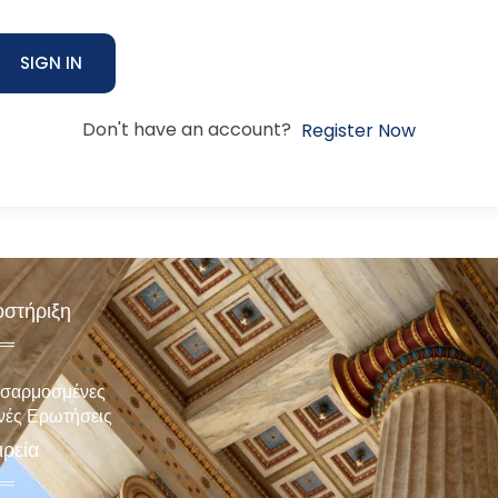
SIGN IN
Don't have an account?
Register Now
στήριξη
σαρμοσμένες
νές Ερωτήσεις
ιρεία