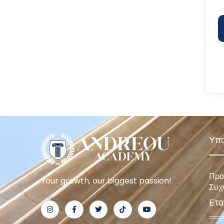
Υπο
Προ
Your growth, our biggest passion!
Συχ
Ετα