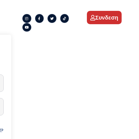
Συνδεση
d?