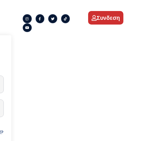
Συνδεση
d?