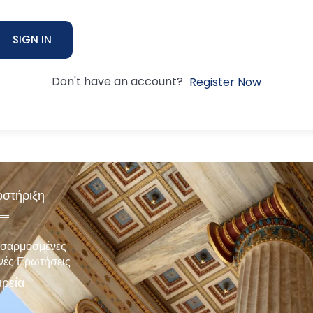
SIGN IN
Don't have an account?
Register Now
στήριξη
σαρμοσμένες
νές Ερωτήσεις
ιρεία