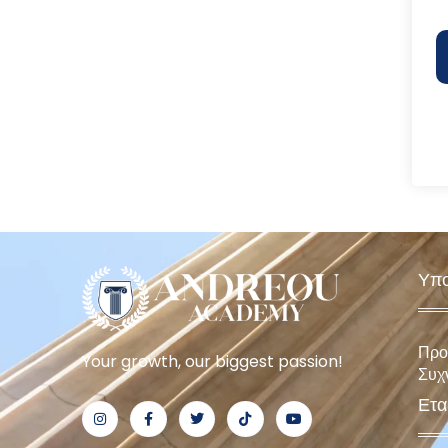
Υπο
Προ
Your growth, our biggest passion!
Συχ
Ετα