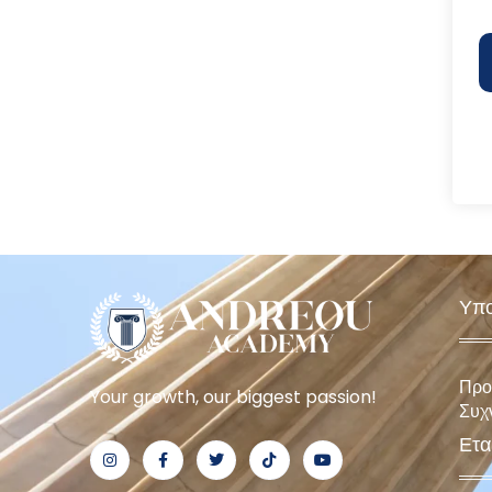
Υπο
Προ
Your growth, our biggest passion!
Συχ
Ετα