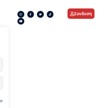
Συνδεση
d?