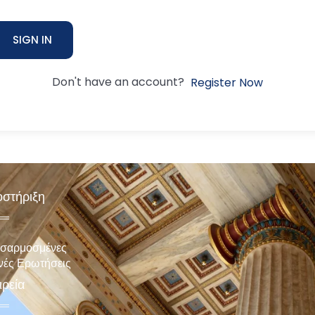
SIGN IN
Don't have an account?
Register Now
στήριξη
σαρμοσμένες
νές Ερωτήσεις
ιρεία