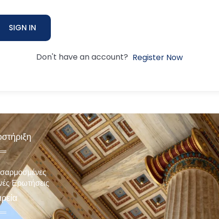
SIGN IN
Don't have an account?
Register Now
στήριξη
σαρμοσμένες
νές Ερωτήσεις
ιρεία