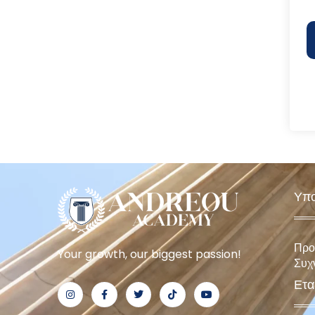
Υπο
Προ
Your growth, our biggest passion!
Συχ
Ετα