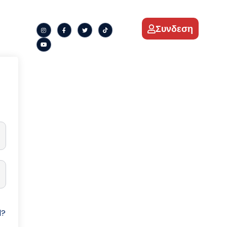
Συνδεση
d?