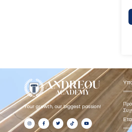
Υπο
Προ
Your growth, our biggest passion!
Συχ
Ετα