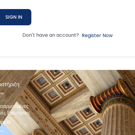
SIGN IN
Don't have an account?
Register Now
στήριξη
σαρμοσμένες
νές Ερωτήσεις
ιρεία