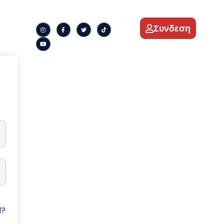
Συνδεση
d?