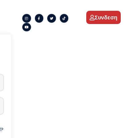
Συνδεση
d?