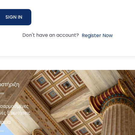
SIGN IN
Don't have an account?
Register Now
στήριξη
σαρμοσμένες
νές Ερωτήσεις
ιρεία