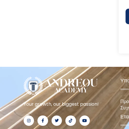
Υπο
Προ
Your growth, our biggest passion!
Συχ
Ετα