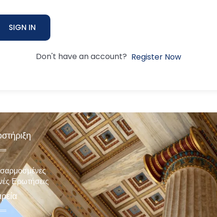
SIGN IN
Don't have an account?
Register Now
στήριξη
σαρμοσμένες
νές Ερωτήσεις
ιρεία