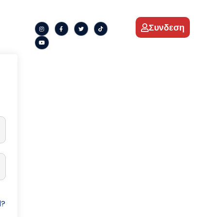
Συνδεση
d?