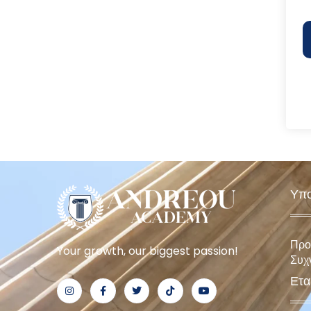
Υπο
Προ
Your growth, our biggest passion!
Συχ
Ετα