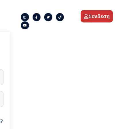
Συνδεση
d?