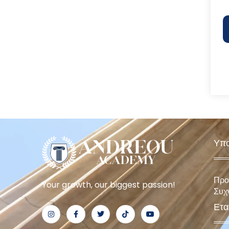
Υπο
Προ
Your growth, our biggest passion!
Συχ
Ετα