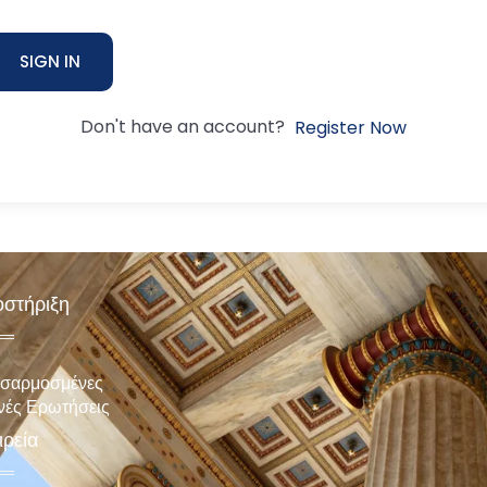
SIGN IN
Don't have an account?
Register Now
στήριξη
σαρμοσμένες
νές Ερωτήσεις
ιρεία