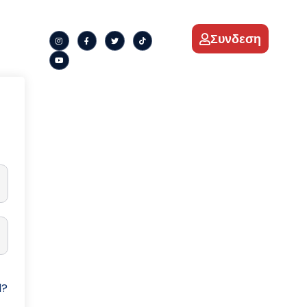
Συνδεση
d?