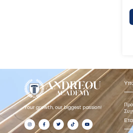
Υπο
Προ
Your growth, our biggest passion!
Συχ
Ετα