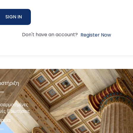
SIGN IN
Don't have an account?
Register Now
στήριξη
σαρμοσμένες
νές Ερωτήσεις
ιρεία