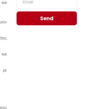
 και
Send
λούν
άτες
 και
α με
 που