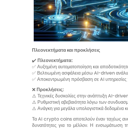
Πλεονεκτήματα και προκλήσεις
✔️
Πλεονεκτήματα:
✅ Αυξημένη αυτοματοποίηση και αποδοτικότητ
✅ Βελτιωμένη ασφάλεια μέσω AI-driven ανάλ
✅ Αποκεντρωμένη πρόσβαση σε AI υπηρεσίες 
❌
Προκλήσεις:
⚠️ Τεχνικές δυσκολίες στην ανάπτυξη AI-driv
⚠️ Ρυθμιστική αβεβαιότητα λόγω των συνδυασ
⚠️ Ανάγκη για μεγάλα υπολογιστικά δεδομένα κα
Τα AI crypto coins αποτελούν έναν ταχέως α
δυνατότητες για το μέλλον. Η ενσωμάτωση 