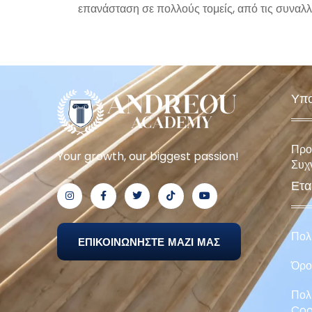
επανάσταση σε πολλούς τομείς, από τις συναλλ
Υπο
Προ
Your growth, our biggest passion!
Συχ
Ετα
Πολ
ΕΠΙΚΟΙΝΩΝΗΣΤΕ ΜΑΖΙ ΜΑΣ
Όρο
Πολ
Coo