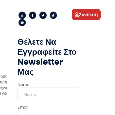
Συνδεση
Θέλετε Να
Εγγραφείτε Στο
Newsletter
Μας
ιούν
ίηση
Name
υχνά
 για
Email