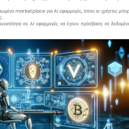
ωμένο marketplace για AI εφαρμογές, όπου οι χρήστες μπο
ς.
δυνατότητα σε AI εφαρμογές να έχουν πρόσβαση σε δεδομέν