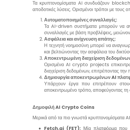
Τα κρυπτονομίσματα AI συνδυάζουν blockch
αποδοτικές λύσεις. Ορισμένοι τρόποι με τους 
Αυτοματοποιημένες συναλλαγές:
Τα AI-driven συστήματα μπορούν να αν
συναλλαγές με βάση προβλέψεις, μειώνοντ
Ασφάλεια και ανίχνευση απάτης:
Η τεχνητή νοημοσύνη μπορεί να αναγνωρί
και βελτιώνοντας την ασφάλεια του δικτύο
Αποκεντρωμένη διαχείριση δεδομένων
Ορισμένα AI crypto projects επικεντρ
διαχείριση δεδομένων, επιτρέποντας την 
Δημιουργία αποκεντρωμένων
AI
πλατ
Υπάρχουν έργα που επιτρέπουν στους
αποκεντρωμένο τρόπο, αποφεύγοντας τη σ
Δημοφιλή
AI
Crypto
Coins
Μερικά από τα πιο γνωστά κρυπτονομίσματα AI
Fetch
.
ai
(
FET
):
Μία πλατφόρμα που ε