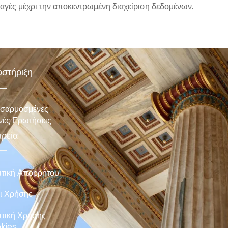
αγές μέχρι την αποκεντρωμένη διαχείριση δεδομένων.
στήριξη
σαρμοσμένες
νές Ερωτήσεις
ιρεία
ιτική Απορρήτου
ι Χρήσης
ιτική Χρήσης
kies