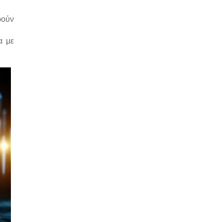
ρούν
α με