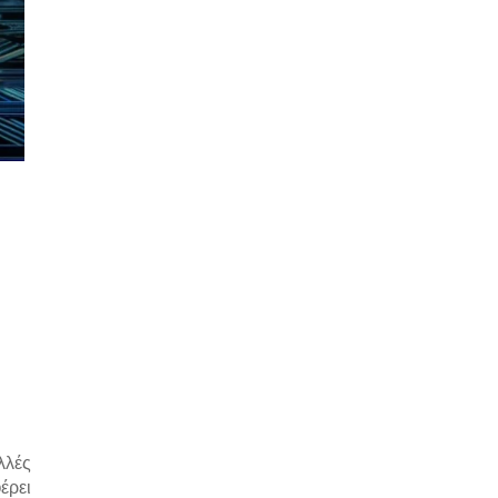
λλές
έρει