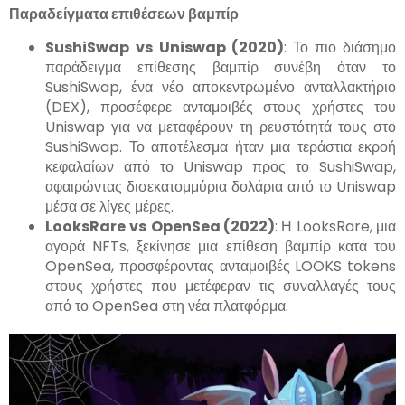
Παραδείγματα επιθέσεων βαμπίρ
SushiSwap
vs
Uniswap
(2020)
: Το πιο διάσημο
παράδειγμα επίθεσης βαμπίρ συνέβη όταν το
SushiSwap, ένα νέο αποκεντρωμένο ανταλλακτήριο
(DEX), προσέφερε ανταμοιβές στους χρήστες του
Uniswap για να μεταφέρουν τη ρευστότητά τους στο
SushiSwap. Το αποτέλεσμα ήταν μια τεράστια εκροή
κεφαλαίων από το Uniswap προς το SushiSwap,
αφαιρώντας δισεκατομμύρια δολάρια από το Uniswap
μέσα σε λίγες μέρες.
LooksRare
vs
OpenSea
(2022)
: Η LooksRare, μια
αγορά NFTs, ξεκίνησε μια επίθεση βαμπίρ κατά του
OpenSea, προσφέροντας ανταμοιβές LOOKS tokens
στους χρήστες που μετέφεραν τις συναλλαγές τους
από το OpenSea στη νέα πλατφόρμα.