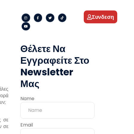
Συνδεση
Θέλετε Να
Εγγραφείτε Στο
Newsletter
Μας
άλες
γορά
Name
υν;
ς σε
Email
ν σε