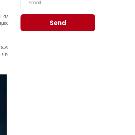
ι σε
Send
ιμές
 των
 την