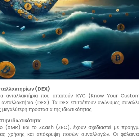
ταλλακτηρίων (
DEX
)
μένα ανταλλακτήρια που απαιτούν KYC (Know Your Custo
 ανταλλακτήρια (DEX). Τα DEX επιτρέπουν ανώνυμες συναλλ
 μεγαλύτερη προστασία της ιδιωτικότητας.
την ιδιωτικότητα
 (XMR) και το Zcash (ZEC), έχουν σχεδιαστεί με προηγμ
μιας χρήσης και απόκρυψη ποσών συναλλαγών. Οι φάλαινε