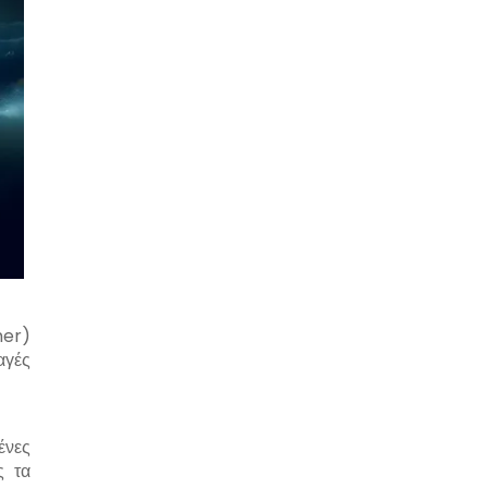
mer)
αγές
ένες
ς τα