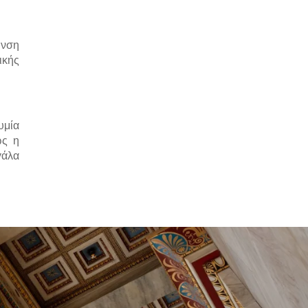
υνση
ικής
υμία
ώς η
γάλα