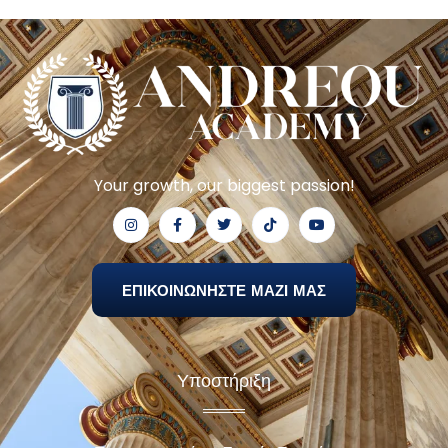
Your growth, our biggest passion!
ΕΠΙΚΟΙΝΩΝΗΣΤΕ ΜΑΖΙ ΜΑΣ
Υποστήριξη