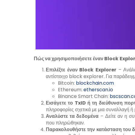
Πώς να χρησιμοποιήσετε έναν
Block
Explo
Επιλέξτε έναν
Block
Explorer
– Ανάλο
αντίστοιχο block explorer. Για παράδειγ
Bitcoin:
blockchain.com
Ethereum:
etherscan.io
Binance Smart Chain:
bscscan.
Εισάγετε το
TxID
ή τη διεύθυνση πορ
πληροφορίες σχετικά με μια συναλλαγή ή
Αναλύστε τα δεδομένα
– Δείτε αν η συ
που πληρώθηκαν.
Παρακολουθήστε την κατάσταση του δ