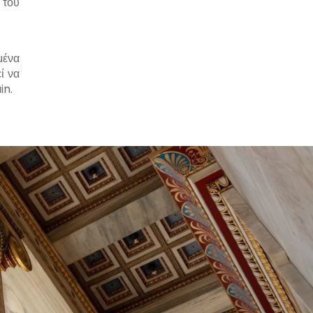
 του
μένα
ί να
in.