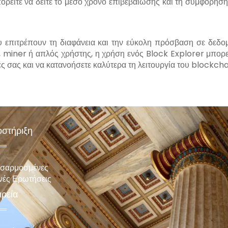
ορείτε να δείτε το μέσο χρόνο επιβεβαίωσης και τη συμφόρηση
υ επιτρέπουν τη διαφάνεια και την εύκολη πρόσβαση σε δεδο
ς, miner ή απλός χρήστης, η χρήση ενός Block Explorer μπορε
ς σας και να κατανοήσετε καλύτερα τη λειτουργία του blockcha
στήριξη
σαρμοσμένες
νές Ερωτήσεις
ιρεία