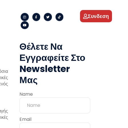
Συνδεση
Θέλετε Να
Εγγραφείτε Στο
Newsletter
όσια
Μας
ικές
ενός
Name
αγής
ικές
Email