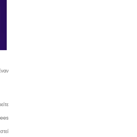
έναν
είτε
fees
στεί