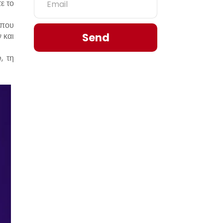
ε το
όπου
 και
Send
, τη