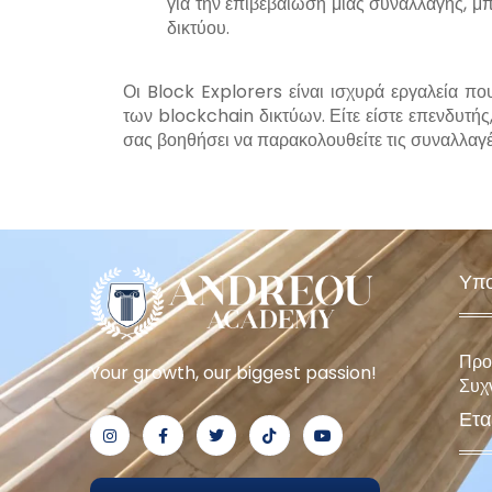
για την επιβεβαίωση μιας συναλλαγής, μπ
δικτύου.
Οι Block Explorers είναι ισχυρά εργαλεία πο
των blockchain δικτύων. Είτε είστε επενδυτή
σας βοηθήσει να παρακολουθείτε τις συναλλαγέ
Υπο
Προ
Your growth, our biggest passion!
Συχ
Ετα