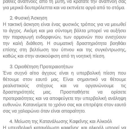
βαθιές αναπνοές από τη μύτη, να κρατάτε την αναπνοή σας
για μερικά δευτερόλεπτα και να εκπνέετε αργά από το στόμα.
Φυσική Άσκηση
Η τακτική άσκηση είναι ένας φυσικός τρόπος για να μειωθεί
το άγχος. Ακόμη και μια σύντομη βόλτα μπορεί να αυξήσει
την παραγωγή ενδορφινών, των ορμονών που ενισχύουν
την καλή διάθεση. Η σωματική δραστηριότητα βοηθάει
επίσης στη βελτίωση του ύπνου και της συγκέντρωσης,
καθώς και στην ανακούφιση από τη νοητική πίεση.
Οριοθέτηση Προτεραιοτήτων
Ένα συχνό αίτιο άγχους είναι η υπερβολική πίεση που
θέτουμε στον εαυτό μας. Είναι σημαντικό να θέτουμε
ρεαλιστικούς στόχους και να οργανώνουμε τις
δραστηριότητές μας. Προσπαθήστε να ορίσετε
προτεραιότητες και να αποφεύγετε την υπερβολική ανάληψη
ευθυνών. Κατανείμετε το χρόνο σας και επιτρέψτε στον εαυτό
σας να χαλαρώνει όταν είναι απαραίτητο.
Μείωση της Κατανάλωσης Καφεΐνης και Αλκοόλ
Η υπερβολική κατανάλωση καφεΐνης και αλκοόλ μπορεί να