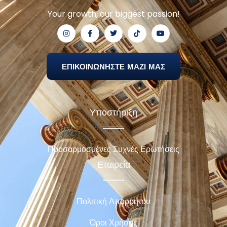
Your growth, our biggest passion!
ΕΠΙΚΟΙΝΩΝΗΣΤΕ ΜΑΖΙ ΜΑΣ
Υποστήριξη
Προσαρμοσμένες Συχνές Ερωτήσεις
Εταιρεία
Πολιτική Απορρήτου
Όροι Χρήσης