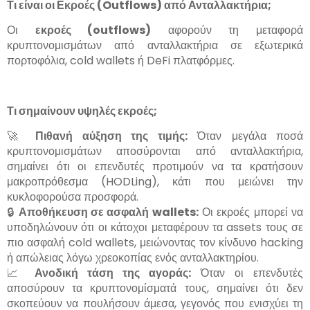
Τι είναι οι Εκροές (
Outflows
) από Ανταλλακτήρια;
Οι
εκροές (
outflows
)
αφορούν τη μεταφορά
κρυπτονομισμάτων από ανταλλακτήρια σε εξωτερικά
πορτοφόλια, cold wallets ή DeFi πλατφόρμες.
Τι σημαίνουν υψηλές εκροές;
🚀
Πιθανή αύξηση της τιμής:
Όταν μεγάλα ποσά
κρυπτονομισμάτων αποσύρονται από ανταλλακτήρια,
σημαίνει ότι οι επενδυτές προτιμούν να τα κρατήσουν
μακροπρόθεσμα (HODLing), κάτι που μειώνει την
κυκλοφορούσα προσφορά.
🔒
Αποθήκευση σε ασφαλή
wallets
:
Οι εκροές μπορεί να
υποδηλώνουν ότι οι κάτοχοι μεταφέρουν τα assets τους σε
πιο ασφαλή cold wallets, μειώνοντας τον κίνδυνο hacking
ή απώλειας λόγω χρεοκοπίας ενός ανταλλακτηρίου.
📈
Ανοδική τάση της αγοράς:
Όταν οι επενδυτές
αποσύρουν τα κρυπτονομίσματά τους, σημαίνει ότι δεν
σκοπεύουν να πουλήσουν άμεσα, γεγονός που ενισχύει τη