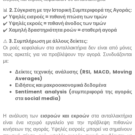
📊
2. Σύγκριση με την Ιστορική Συμπεριφορά της Αγοράς:
✔️
Υψηλές εισροές = πιθανή πτώση των τιμών
✔️
Υψηλές εκροές = πιθανή άνοδος των τιμών
✔️
Χαμηλή δραστηριότητα ροών = σταθερή αγορά
⚠️
3. Συμπλήρωση με άλλους δείκτες:
Οι ροές κεφαλαίων στα ανταλλακτήρια δεν είναι από μόνες
τους αρκετές για να προβλέψουν την αγορά. Συνδυάζονται
με:
Δείκτες τεχνικής ανάλυσης (
RSI
,
MACD
,
Moving
Averages
)
Ειδήσεις και μακροοικονομικά δεδομένα
Sentiment
analysis
(συμπεριφορά της αγοράς
στα
social
media
)
Η ανάλυση των
εισροών και εκροών
στα ανταλλακτήρια
είναι ένα ισχυρό εργαλείο για την πρόβλεψη πιθανών
κινήσεων της αγοράς. Υψηλές εισροές μπορεί να σημαίνουν